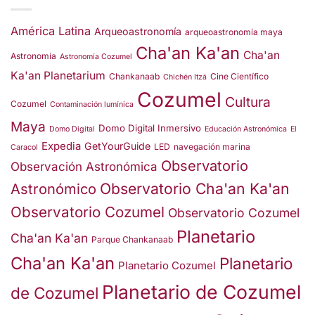
América Latina
Arqueoastronomía
arqueoastronomía maya
Cha'an Ka'an
Cha'an
Astronomía
Astronomía Cozumel
Ka'an Planetarium
Chankanaab
Cine Científico
Chichén Itzá
Cozumel
Cultura
Cozumel
Contaminación lumínica
Maya
Domo Digital Inmersivo
Domo Digital
Educación Astronómica
El
Expedia
GetYourGuide
LED
navegación marina
Caracol
Observatorio
Observación Astronómica
Observatorio Cha'an Ka'an
Astronómico
Observatorio Cozumel
Observatorio Cozumel
Planetario
Cha'an Ka'an
Parque Chankanaab
Cha'an Ka'an
Planetario
Planetario Cozumel
Planetario de Cozumel
de Cozumel