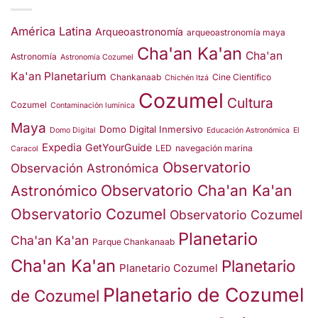
América Latina
Arqueoastronomía
arqueoastronomía maya
Cha'an Ka'an
Cha'an
Astronomía
Astronomía Cozumel
Ka'an Planetarium
Chankanaab
Cine Científico
Chichén Itzá
Cozumel
Cultura
Cozumel
Contaminación lumínica
Maya
Domo Digital Inmersivo
Domo Digital
Educación Astronómica
El
Expedia
GetYourGuide
LED
navegación marina
Caracol
Observatorio
Observación Astronómica
Observatorio Cha'an Ka'an
Astronómico
Observatorio Cozumel
Observatorio Cozumel
Planetario
Cha'an Ka'an
Parque Chankanaab
Cha'an Ka'an
Planetario
Planetario Cozumel
Planetario de Cozumel
de Cozumel