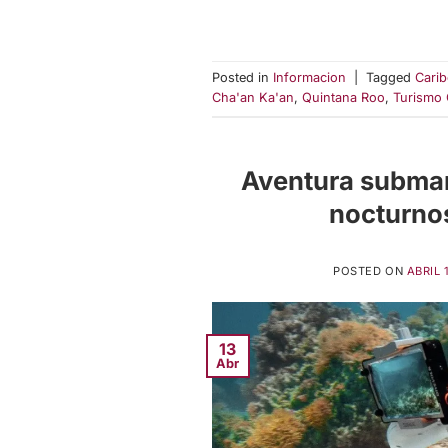
Posted in
Informacion
|
Tagged
Cari
Cha'an Ka'an
,
Quintana Roo
,
Turismo C
Aventura submar
nocturnos
POSTED ON
ABRIL 
13
Abr