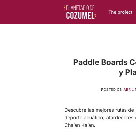
Skip
to
The project
content
Paddle Boards C
y Pl
POSTED ON
ABRIL 
Descubre las mejores rutas d
deporte acuático, atardeceres e
Cha’an Ka’an.