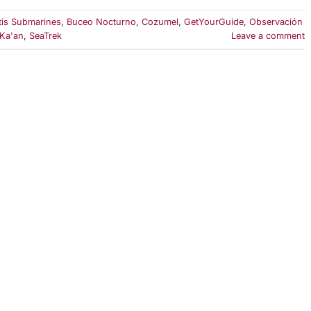
tis Submarines
,
Buceo Nocturno
,
Cozumel
,
GetYourGuide
,
Observación
 Ka'an
,
SeaTrek
Leave a comment