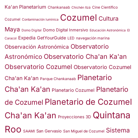
Ka'an Planetarium
Chankanaab
Cine Científico
Chichén Itzá
Cozumel
Cultura
Cozumel
Contaminación lumínica
Maya
Domo Digital Inmersivo
Domo Digital
Educación Astronómica
El
Expedia
GetYourGuide
LED
navegación marina
Caracol
Observatorio
Observación Astronómica
Observatorio Cha'an Ka'an
Astronómico
Observatorio Cozumel
Observatorio Cozumel
Planetario
Cha'an Ka'an
Parque Chankanaab
Cha'an Ka'an
Planetario
Planetario Cozumel
Planetario de Cozumel
de Cozumel
Quintana
Cha'an Ka'an
Proyecciones 3D
Roo
Sistema
San Gervasio
SAAMI
San Miguel de Cozumel