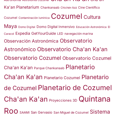
Astronomía Cozumel
Ka'an Planetarium
Chankanaab
Cine Científico
Chichén Itzá
Cozumel
Cultura
Cozumel
Contaminación lumínica
Maya
Domo Digital Inmersivo
Domo Digital
Educación Astronómica
El
Expedia
GetYourGuide
LED
navegación marina
Caracol
Observatorio
Observación Astronómica
Observatorio Cha'an Ka'an
Astronómico
Observatorio Cozumel
Observatorio Cozumel
Planetario
Cha'an Ka'an
Parque Chankanaab
Cha'an Ka'an
Planetario
Planetario Cozumel
Planetario de Cozumel
de Cozumel
Quintana
Cha'an Ka'an
Proyecciones 3D
Roo
Sistema
San Gervasio
SAAMI
San Miguel de Cozumel