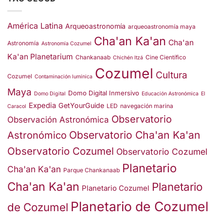
América Latina
Arqueoastronomía
arqueoastronomía maya
Cha'an Ka'an
Cha'an
Astronomía
Astronomía Cozumel
Ka'an Planetarium
Chankanaab
Cine Científico
Chichén Itzá
Cozumel
Cultura
Cozumel
Contaminación lumínica
Maya
Domo Digital Inmersivo
Domo Digital
Educación Astronómica
El
Expedia
GetYourGuide
LED
navegación marina
Caracol
Observatorio
Observación Astronómica
Observatorio Cha'an Ka'an
Astronómico
Observatorio Cozumel
Observatorio Cozumel
Planetario
Cha'an Ka'an
Parque Chankanaab
Cha'an Ka'an
Planetario
Planetario Cozumel
Planetario de Cozumel
de Cozumel