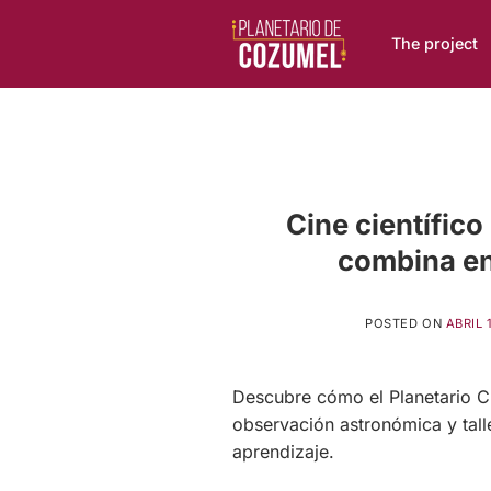
Skip
to
The project
content
Cine científic
combina en
POSTED ON
ABRIL 
Descubre cómo el Planetario Ch
observación astronómica y tall
aprendizaje.