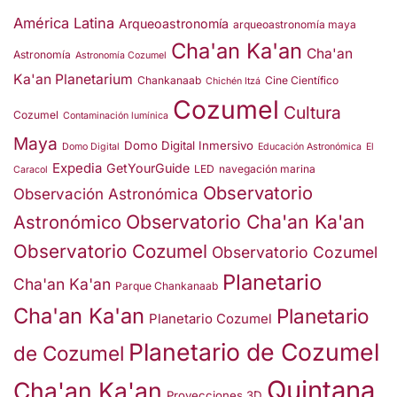
América Latina
Arqueoastronomía
arqueoastronomía maya
Cha'an Ka'an
Cha'an
Astronomía
Astronomía Cozumel
Ka'an Planetarium
Chankanaab
Cine Científico
Chichén Itzá
Cozumel
Cultura
Cozumel
Contaminación lumínica
Maya
Domo Digital Inmersivo
Domo Digital
Educación Astronómica
El
Expedia
GetYourGuide
LED
navegación marina
Caracol
Observatorio
Observación Astronómica
Observatorio Cha'an Ka'an
Astronómico
Observatorio Cozumel
Observatorio Cozumel
Planetario
Cha'an Ka'an
Parque Chankanaab
Cha'an Ka'an
Planetario
Planetario Cozumel
Planetario de Cozumel
de Cozumel
Quintana
Cha'an Ka'an
Proyecciones 3D