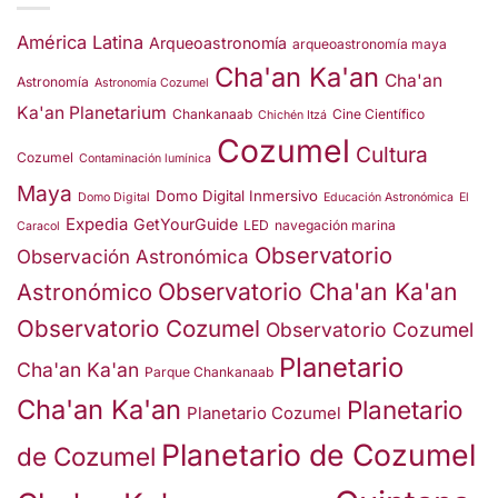
América Latina
Arqueoastronomía
arqueoastronomía maya
Cha'an Ka'an
Cha'an
Astronomía
Astronomía Cozumel
Ka'an Planetarium
Chankanaab
Cine Científico
Chichén Itzá
Cozumel
Cultura
Cozumel
Contaminación lumínica
Maya
Domo Digital Inmersivo
Domo Digital
Educación Astronómica
El
Expedia
GetYourGuide
LED
navegación marina
Caracol
Observatorio
Observación Astronómica
Observatorio Cha'an Ka'an
Astronómico
Observatorio Cozumel
Observatorio Cozumel
Planetario
Cha'an Ka'an
Parque Chankanaab
Cha'an Ka'an
Planetario
Planetario Cozumel
Planetario de Cozumel
de Cozumel