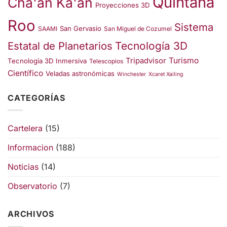
Quintana
Cha'an Ka'an
Proyecciones 3D
Roo
Sistema
San Gervasio
SAAMI
San Miguel de Cozumel
Estatal de Planetarios
Tecnología 3D
Turismo
Tripadvisor
Tecnología 3D Inmersiva
Telescopios
Científico
Veladas astronómicas
Winchester
Xcaret Xailing
CATEGORÍAS
Cartelera
(15)
Informacion
(188)
Noticias
(14)
Observatorio
(7)
ARCHIVOS