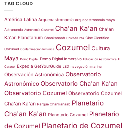
TAG CLOUD
América Latina
Arqueoastronomía
arqueoastronomía maya
Cha'an Ka'an
Cha'an
Astronomía
Astronomía Cozumel
Ka'an Planetarium
Chankanaab
Cine Científico
Chichén Itzá
Cozumel
Cultura
Cozumel
Contaminación lumínica
Maya
Domo Digital Inmersivo
Domo Digital
Educación Astronómica
El
Expedia
GetYourGuide
LED
navegación marina
Caracol
Observatorio
Observación Astronómica
Observatorio Cha'an Ka'an
Astronómico
Observatorio Cozumel
Observatorio Cozumel
Planetario
Cha'an Ka'an
Parque Chankanaab
Cha'an Ka'an
Planetario
Planetario Cozumel
Planetario de Cozumel
de Cozumel