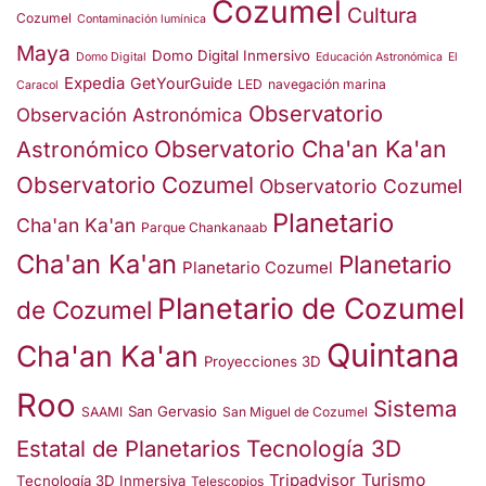
Cozumel
Cultura
Cozumel
Contaminación lumínica
Maya
Domo Digital Inmersivo
Domo Digital
Educación Astronómica
El
Expedia
GetYourGuide
LED
navegación marina
Caracol
Observatorio
Observación Astronómica
Observatorio Cha'an Ka'an
Astronómico
Observatorio Cozumel
Observatorio Cozumel
Planetario
Cha'an Ka'an
Parque Chankanaab
Cha'an Ka'an
Planetario
Planetario Cozumel
Planetario de Cozumel
de Cozumel
Quintana
Cha'an Ka'an
Proyecciones 3D
Roo
Sistema
San Gervasio
SAAMI
San Miguel de Cozumel
Estatal de Planetarios
Tecnología 3D
Turismo
Tripadvisor
Tecnología 3D Inmersiva
Telescopios