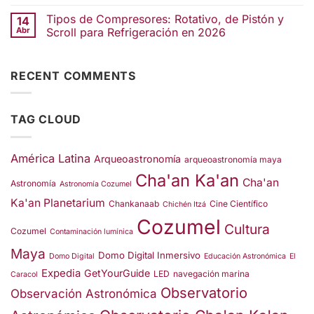
Tipos de Compresores: Rotativo, de Pistón y
14
Abr
Scroll para Refrigeración en 2026
RECENT COMMENTS
TAG CLOUD
América Latina
Arqueoastronomía
arqueoastronomía maya
Cha'an Ka'an
Cha'an
Astronomía
Astronomía Cozumel
Ka'an Planetarium
Chankanaab
Cine Científico
Chichén Itzá
Cozumel
Cultura
Cozumel
Contaminación lumínica
Maya
Domo Digital Inmersivo
Domo Digital
Educación Astronómica
El
Expedia
GetYourGuide
LED
navegación marina
Caracol
Observatorio
Observación Astronómica