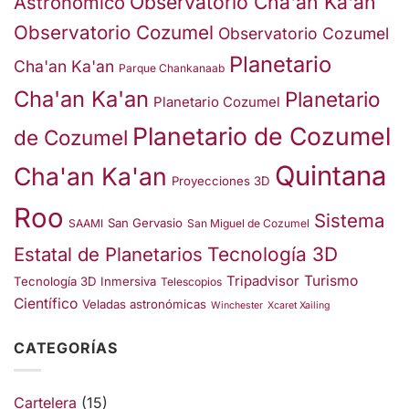
Observatorio Cha'an Ka'an
Astronómico
Observatorio Cozumel
Observatorio Cozumel
Planetario
Cha'an Ka'an
Parque Chankanaab
Cha'an Ka'an
Planetario
Planetario Cozumel
Planetario de Cozumel
de Cozumel
Quintana
Cha'an Ka'an
Proyecciones 3D
Roo
Sistema
San Gervasio
SAAMI
San Miguel de Cozumel
Estatal de Planetarios
Tecnología 3D
Turismo
Tripadvisor
Tecnología 3D Inmersiva
Telescopios
Científico
Veladas astronómicas
Winchester
Xcaret Xailing
CATEGORÍAS
Cartelera
(15)