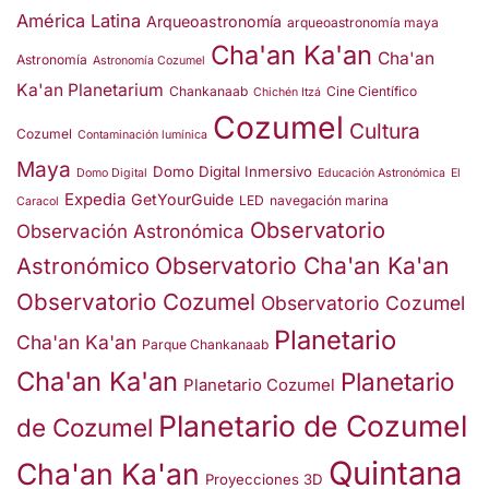
América Latina
Arqueoastronomía
arqueoastronomía maya
Cha'an Ka'an
Cha'an
Astronomía
Astronomía Cozumel
Ka'an Planetarium
Chankanaab
Cine Científico
Chichén Itzá
Cozumel
Cultura
Cozumel
Contaminación lumínica
Maya
Domo Digital Inmersivo
Domo Digital
Educación Astronómica
El
Expedia
GetYourGuide
LED
navegación marina
Caracol
Observatorio
Observación Astronómica
Observatorio Cha'an Ka'an
Astronómico
Observatorio Cozumel
Observatorio Cozumel
Planetario
Cha'an Ka'an
Parque Chankanaab
Cha'an Ka'an
Planetario
Planetario Cozumel
Planetario de Cozumel
de Cozumel
Quintana
Cha'an Ka'an
Proyecciones 3D