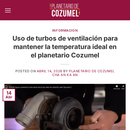
Skip
to
content
INFORMACION
Uso de turbos de ventilación para
mantener la temperatura ideal en
el planetario Cozumel
POSTED ON
ABRIL 14, 2026
BY
PLANETARIO DE COZUMEL
CHA AN KA AN
14
Abr