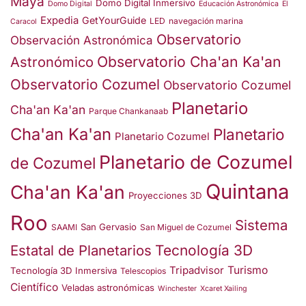
Maya
Domo Digital Inmersivo
Domo Digital
Educación Astronómica
El
Expedia
GetYourGuide
LED
navegación marina
Caracol
Observatorio
Observación Astronómica
Observatorio Cha'an Ka'an
Astronómico
Observatorio Cozumel
Observatorio Cozumel
Planetario
Cha'an Ka'an
Parque Chankanaab
Cha'an Ka'an
Planetario
Planetario Cozumel
Planetario de Cozumel
de Cozumel
Quintana
Cha'an Ka'an
Proyecciones 3D
Roo
Sistema
San Gervasio
SAAMI
San Miguel de Cozumel
Estatal de Planetarios
Tecnología 3D
Turismo
Tripadvisor
Tecnología 3D Inmersiva
Telescopios
Científico
Veladas astronómicas
Winchester
Xcaret Xailing