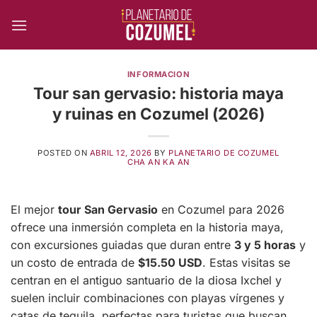
Skip
to
content
INFORMACION
Tour san gervasio: historia maya
y ruinas en Cozumel (2026)
POSTED ON
ABRIL 12, 2026
BY
PLANETARIO DE COZUMEL
CHA AN KA AN
El mejor
tour San Gervasio
en Cozumel para 2026
ofrece una inmersión completa en la historia maya,
con excursiones guiadas que duran entre
3 y 5 horas
y
un costo de entrada de
$15.50 USD
. Estas visitas se
centran en el antiguo santuario de la diosa Ixchel y
suelen incluir combinaciones con playas vírgenes y
catas de tequila, perfectas para turistas que buscan