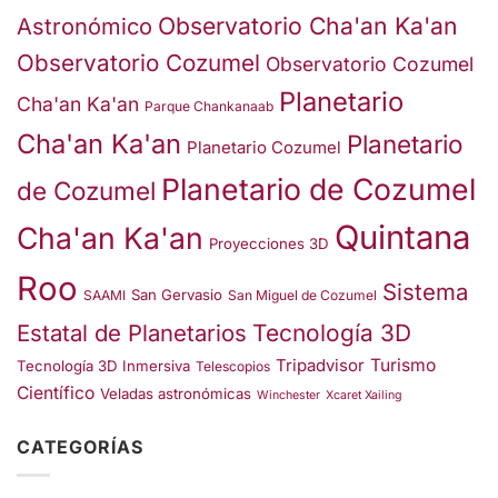
Observatorio Cha'an Ka'an
Astronómico
Observatorio Cozumel
Observatorio Cozumel
Planetario
Cha'an Ka'an
Parque Chankanaab
Cha'an Ka'an
Planetario
Planetario Cozumel
Planetario de Cozumel
de Cozumel
Quintana
Cha'an Ka'an
Proyecciones 3D
Roo
Sistema
San Gervasio
SAAMI
San Miguel de Cozumel
Estatal de Planetarios
Tecnología 3D
Turismo
Tripadvisor
Tecnología 3D Inmersiva
Telescopios
Científico
Veladas astronómicas
Winchester
Xcaret Xailing
CATEGORÍAS