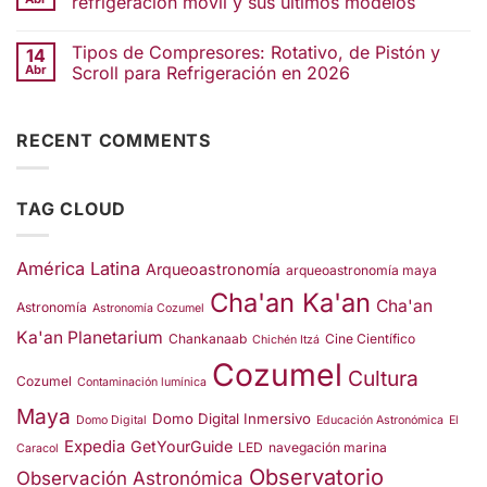
refrigeración móvil y sus últimos modelos
Tipos de Compresores: Rotativo, de Pistón y
14
Abr
Scroll para Refrigeración en 2026
RECENT COMMENTS
TAG CLOUD
América Latina
Arqueoastronomía
arqueoastronomía maya
Cha'an Ka'an
Cha'an
Astronomía
Astronomía Cozumel
Ka'an Planetarium
Chankanaab
Cine Científico
Chichén Itzá
Cozumel
Cultura
Cozumel
Contaminación lumínica
Maya
Domo Digital Inmersivo
Domo Digital
Educación Astronómica
El
Expedia
GetYourGuide
LED
navegación marina
Caracol
Observatorio
Observación Astronómica