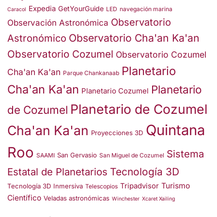
Expedia
GetYourGuide
LED
navegación marina
Caracol
Observatorio
Observación Astronómica
Observatorio Cha'an Ka'an
Astronómico
Observatorio Cozumel
Observatorio Cozumel
Planetario
Cha'an Ka'an
Parque Chankanaab
Cha'an Ka'an
Planetario
Planetario Cozumel
Planetario de Cozumel
de Cozumel
Quintana
Cha'an Ka'an
Proyecciones 3D
Roo
Sistema
San Gervasio
SAAMI
San Miguel de Cozumel
Estatal de Planetarios
Tecnología 3D
Turismo
Tripadvisor
Tecnología 3D Inmersiva
Telescopios
Científico
Veladas astronómicas
Winchester
Xcaret Xailing