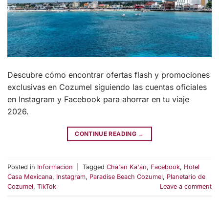
Descubre cómo encontrar ofertas flash y promociones
exclusivas en Cozumel siguiendo las cuentas oficiales
en Instagram y Facebook para ahorrar en tu viaje
2026.
CONTINUE READING
→
Posted in
Informacion
|
Tagged
Cha'an Ka'an
,
Facebook
,
Hotel
Casa Mexicana
,
Instagram
,
Paradise Beach Cozumel
,
Planetario de
Cozumel
,
TikTok
Leave a comment