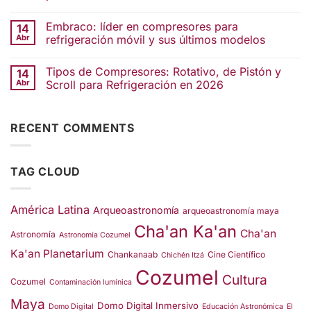
Embraco: líder en compresores para
14
Abr
refrigeración móvil y sus últimos modelos
Tipos de Compresores: Rotativo, de Pistón y
14
Abr
Scroll para Refrigeración en 2026
RECENT COMMENTS
TAG CLOUD
América Latina
Arqueoastronomía
arqueoastronomía maya
Cha'an Ka'an
Cha'an
Astronomía
Astronomía Cozumel
Ka'an Planetarium
Chankanaab
Cine Científico
Chichén Itzá
Cozumel
Cultura
Cozumel
Contaminación lumínica
Maya
Domo Digital Inmersivo
Domo Digital
Educación Astronómica
El