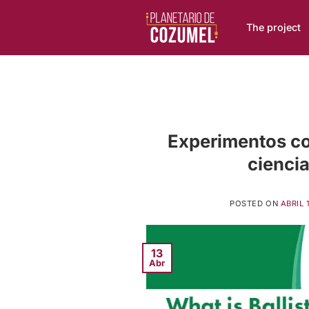
Skip
to
The project
content
Experimentos con
ciencia
POSTED ON
ABRIL 
13
Abr