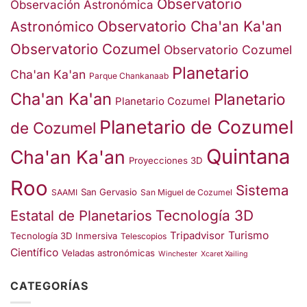
Observatorio
Observación Astronómica
Observatorio Cha'an Ka'an
Astronómico
Observatorio Cozumel
Observatorio Cozumel
Planetario
Cha'an Ka'an
Parque Chankanaab
Cha'an Ka'an
Planetario
Planetario Cozumel
Planetario de Cozumel
de Cozumel
Quintana
Cha'an Ka'an
Proyecciones 3D
Roo
Sistema
San Gervasio
SAAMI
San Miguel de Cozumel
Estatal de Planetarios
Tecnología 3D
Turismo
Tripadvisor
Tecnología 3D Inmersiva
Telescopios
Científico
Veladas astronómicas
Winchester
Xcaret Xailing
CATEGORÍAS