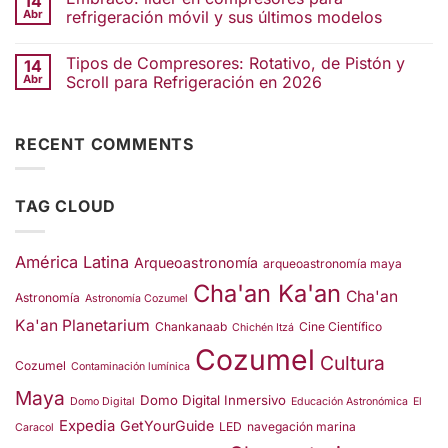
14
Abr
refrigeración móvil y sus últimos modelos
Tipos de Compresores: Rotativo, de Pistón y
14
Abr
Scroll para Refrigeración en 2026
RECENT COMMENTS
TAG CLOUD
América Latina
Arqueoastronomía
arqueoastronomía maya
Cha'an Ka'an
Cha'an
Astronomía
Astronomía Cozumel
Ka'an Planetarium
Chankanaab
Cine Científico
Chichén Itzá
Cozumel
Cultura
Cozumel
Contaminación lumínica
Maya
Domo Digital Inmersivo
Domo Digital
Educación Astronómica
El
Expedia
GetYourGuide
LED
navegación marina
Caracol