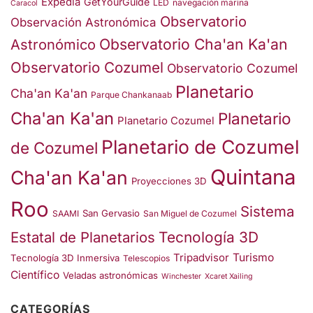
Expedia
GetYourGuide
LED
navegación marina
Caracol
Observatorio
Observación Astronómica
Observatorio Cha'an Ka'an
Astronómico
Observatorio Cozumel
Observatorio Cozumel
Planetario
Cha'an Ka'an
Parque Chankanaab
Cha'an Ka'an
Planetario
Planetario Cozumel
Planetario de Cozumel
de Cozumel
Quintana
Cha'an Ka'an
Proyecciones 3D
Roo
Sistema
San Gervasio
SAAMI
San Miguel de Cozumel
Estatal de Planetarios
Tecnología 3D
Turismo
Tripadvisor
Tecnología 3D Inmersiva
Telescopios
Científico
Veladas astronómicas
Winchester
Xcaret Xailing
CATEGORÍAS