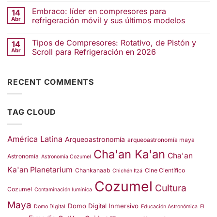
Embraco: líder en compresores para
14
Abr
refrigeración móvil y sus últimos modelos
Tipos de Compresores: Rotativo, de Pistón y
14
Abr
Scroll para Refrigeración en 2026
RECENT COMMENTS
TAG CLOUD
América Latina
Arqueoastronomía
arqueoastronomía maya
Cha'an Ka'an
Cha'an
Astronomía
Astronomía Cozumel
Ka'an Planetarium
Chankanaab
Cine Científico
Chichén Itzá
Cozumel
Cultura
Cozumel
Contaminación lumínica
Maya
Domo Digital Inmersivo
Domo Digital
Educación Astronómica
El