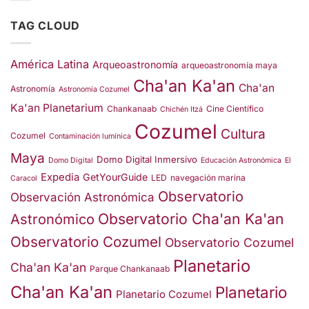
TAG CLOUD
América Latina
Arqueoastronomía
arqueoastronomía maya
Cha'an Ka'an
Cha'an
Astronomía
Astronomía Cozumel
Ka'an Planetarium
Chankanaab
Cine Científico
Chichén Itzá
Cozumel
Cultura
Cozumel
Contaminación lumínica
Maya
Domo Digital Inmersivo
Domo Digital
Educación Astronómica
El
Expedia
GetYourGuide
LED
navegación marina
Caracol
Observatorio
Observación Astronómica
Observatorio Cha'an Ka'an
Astronómico
Observatorio Cozumel
Observatorio Cozumel
Planetario
Cha'an Ka'an
Parque Chankanaab
Cha'an Ka'an
Planetario
Planetario Cozumel