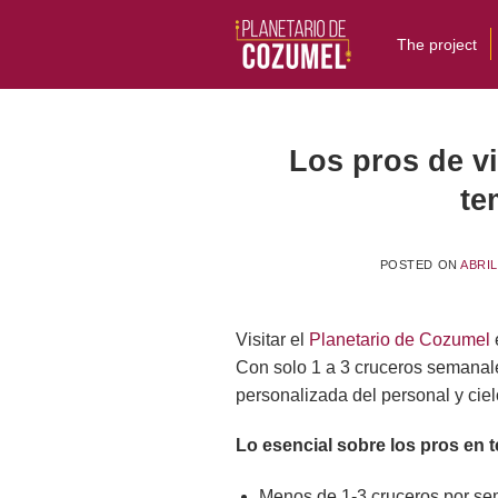
Skip
to
The project
content
Los pros de vi
te
POSTED ON
ABRIL
Visitar el
Planetario de Cozumel
Con solo 1 a 3 cruceros semanales
personalizada del personal y cie
Lo esencial sobre los pros en 
Menos de 1-3 cruceros por se