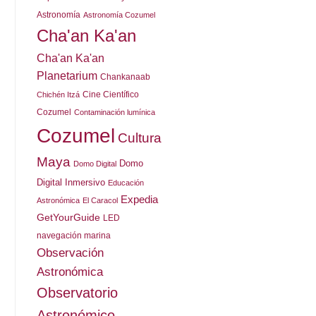
Astronomía
Astronomía Cozumel
Cha'an Ka'an
Cha'an Ka'an
Planetarium
Chankanaab
Cine Científico
Chichén Itzá
Cozumel
Contaminación lumínica
Cozumel
Cultura
Maya
Domo
Domo Digital
Digital Inmersivo
Educación
Expedia
Astronómica
El Caracol
GetYourGuide
LED
navegación marina
Observación
Astronómica
Observatorio
Astronómico