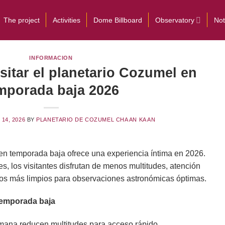
The project
Activities
Dome Billboard
Observatory
Not
INFORMACION
sitar el planetario Cozumel en
mporada baja 2026
 14, 2026
BY
PLANETARIO DE COZUMEL CHA AN KA AN
en temporada baja ofrece una experiencia íntima en 2026.
, los visitantes disfrutan de menos multitudes, atención
los más limpios para observaciones astronómicas óptimas.
temporada baja
mana reducen multitudes para acceso rápido.