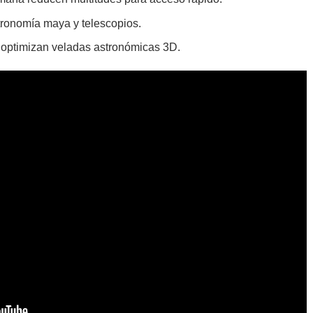
tronomía maya y telescopios.
 optimizan veladas astronómicas 3D.