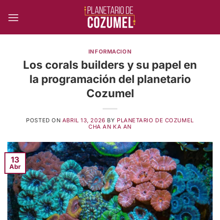
Skip
to
content
INFORMACION
Los corals builders y su papel en
la programación del planetario
Cozumel
POSTED ON
ABRIL 13, 2026
BY
PLANETARIO DE COZUMEL
CHA AN KA AN
13
Abr