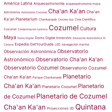
América Latina
Arqueoastronomía
arqueoastronomía maya
Cha'an Ka'an
Cha'an
Astronomía
Astronomía Cozumel
Ka'an Planetarium
Chankanaab
Cine Científico
Chichén Itzá
Cozumel
Cultura
Cozumel
Contaminación lumínica
Maya
Domo Digital Inmersivo
Domo Digital
Educación Astronómica
El
Expedia
GetYourGuide
LED
navegación marina
Caracol
Observatorio
Observación Astronómica
Observatorio Cha'an Ka'an
Astronómico
Observatorio Cozumel
Observatorio Cozumel
Planetario
Cha'an Ka'an
Parque Chankanaab
Cha'an Ka'an
Planetario
Planetario Cozumel
Planetario de Cozumel
de Cozumel
Quintana
Cha'an Ka'an
Proyecciones 3D