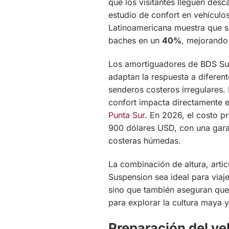
que los visitantes lleguen des
estudio de confort en vehícul
Latinoamericana muestra que s
baches en un
40%
, mejorando 
Los amortiguadores de BDS Susp
adaptan la respuesta a diferent
senderos costeros irregulares. E
confort impacta directamente e
Punta Sur
. En 2026, el costo 
900 dólares USD, con una gara
costeras húmedas.
La combinación de altura, art
Suspension sea ideal para viaj
sino que también aseguran que 
para explorar la cultura maya y
Preparación del veh