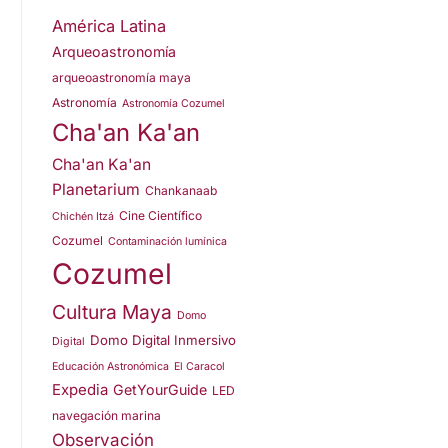
América Latina
Arqueoastronomía
arqueoastronomía maya
Astronomía
Astronomía Cozumel
Cha'an Ka'an
Cha'an Ka'an
Planetarium
Chankanaab
Cine Científico
Chichén Itzá
Cozumel
Contaminación lumínica
Cozumel
Cultura Maya
Domo
Domo Digital Inmersivo
Digital
Educación Astronómica
El Caracol
Expedia
GetYourGuide
LED
navegación marina
Observación